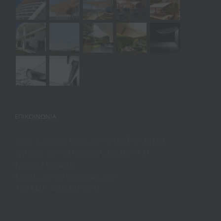
ΕΠΙΚΟΙΝΩΝΊΑ
Διασταύρωση Δροσιάς – Χαλκίδας 34133
Τηλέφωνο: 2221080697, 2221027131
Fax: 2221024805
Email: viomprel@gmail.com
ΑΡ.ΓΕΜΗ 46067222000