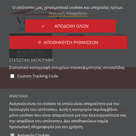
Μετάβαση
O ιστότοπος μας χρησιμοποιεί cookies και υπηρεσίες τρίτων.
στο
Πολιτική Απορρήτου
περιεχόμενο
✓ ΑΠΟΔΟΧΗ ΟΛΩΝ
⛭ ΑΠΟΘΉΚΕΥΣΗ ΡΥΘΜΊΣΕΩΝ
ΣΤΑΤΙΣΤΙΚΉ ΚΑΤΑΓΡΑΦΉ
Στατιστική καταγραφή στοιχείων επισκεψιμότητας ιστοσελίδας
Custom Tracking Code
Shade Sails
ΑΝΑΓΚΑΊΑ
Αναγκαία είναι τα cookies τα οποία είναι απαραίτητα για την
λειτουργία του ιστότοπου. Αυτή η κατηγορία περιλαμβάνει
Previous
Next
μόνο cookies που είναι απαραίτητα για την λειτουργικότητα και
την ασφάλεια του ιστότοπου. Δεν αποθηκεύουν καμία
προσωπική πληροφορία για τον χρήστη.
Αναγκαία Cookies