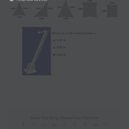
View
Larger
Image
Share This Story, Choose Your Platform!
Facebook
X
Reddit
LinkedIn
WhatsApp
Tumblr
Pinterest
Vk
Email